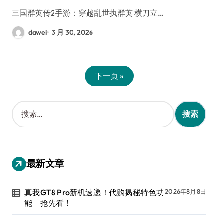
三国群英传2手游：穿越乱世执群英 横刀立…
dawei
3 月 30, 2026
下一页 »
搜
索
：
最新文章
真我GT8 Pro新机速递！代购揭秘特色功
2026年8月8日
能，抢先看！