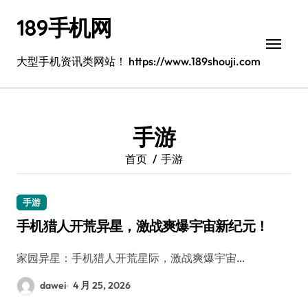
跳
189手机网
转
到
内
大型手机资讯类网站！ https://www.189shouji.com
容
手游
首页
手游
手游
手机猎人开荒异星，激战爽爆宇宙新纪元！
家园异星：手机猎人开荒星际，激战爽爆宇宙…
dawei
4 月 25, 2026