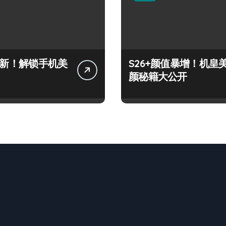
+上新！解锁手机美
S26+颜值暴增！机皇
颜秘籍大公开