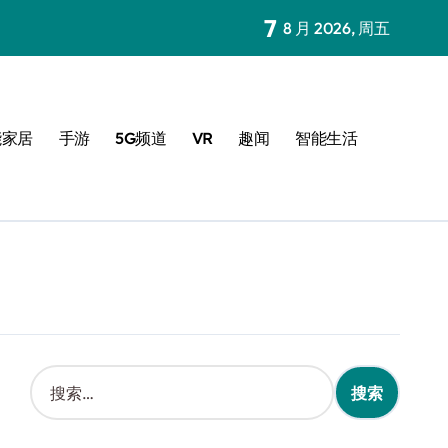
7
8 月 2026, 周五
能家居
手游
5G频道
VR
趣闻
智能生活
搜
索
：