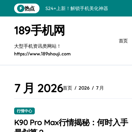
跳
热点
S24+上新！解锁手机美化神器
转
到
S26+颜值暴增！机皇美颜秘籍大公开
内
189手机网
容
A56 5G新机登场，三星风尚来了！
首页
Galaxy Z Flip6登场，折叠潮味十足！
大型手机资讯类网站！
https://www.189shouji.com
三星S26上手必学：个性化美化全攻略
S25美化秘籍：个性潮玩，炫酷一机搞定
C55 5G焕新秘籍：定制潮流就现在
7 月 2026
首页
2026
7 月
Galaxy C55 5G登场，颜值巅峰来了！
S25+闪亮登场，这样打扮秒变焦点！
行情中心
S25 Ultra颜值炸裂！定制主题潮翻天
K90 Pro Max行情揭秘：何时入手