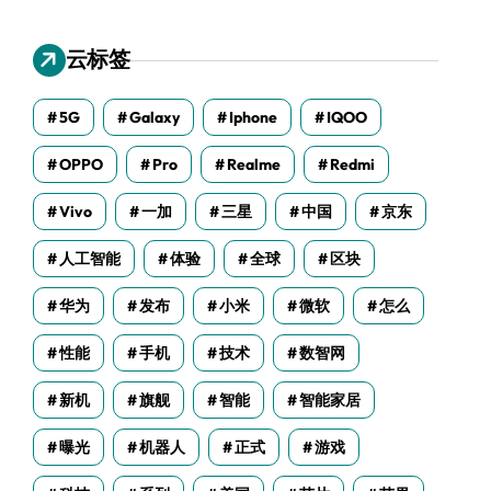
云标签
5G
Galaxy
Iphone
IQOO
OPPO
Pro
Realme
Redmi
Vivo
一加
三星
中国
京东
人工智能
体验
全球
区块
华为
发布
小米
微软
怎么
性能
手机
技术
数智网
新机
旗舰
智能
智能家居
曝光
机器人
正式
游戏