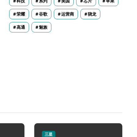
科技
系列
美国
芯片
苹果
荣耀
谷歌
运营商
骁龙
高通
魅族
三星