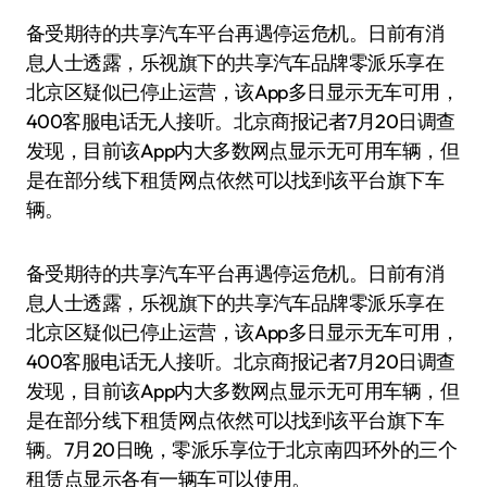
备受期待的共享汽车平台再遇停运危机。日前有消
息人士透露，乐视旗下的共享汽车品牌零派乐享在
北京区疑似已停止运营，该App多日显示无车可用，
400客服电话无人接听。北京商报记者7月20日调查
发现，目前该App内大多数网点显示无可用车辆，但
是在部分线下租赁网点依然可以找到该平台旗下车
辆。
备受期待的共享汽车平台再遇停运危机。日前有消
息人士透露，乐视旗下的共享汽车品牌零派乐享在
北京区疑似已停止运营，该App多日显示无车可用，
400客服电话无人接听。北京商报记者7月20日调查
发现，目前该App内大多数网点显示无可用车辆，但
是在部分线下租赁网点依然可以找到该平台旗下车
辆。7月20日晚，零派乐享位于北京南四环外的三个
租赁点显示各有一辆车可以使用。