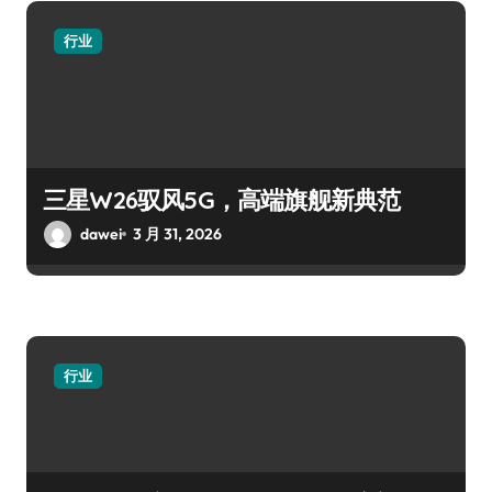
行业
三星W26驭风5G，高端旗舰新典范
dawei
3 月 31, 2026
行业