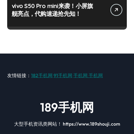
vivo S50 Pro mini来袭！小屏旗
舰亮点，代购速递抢先知！
友情链接：
182手机网
91手机网
手机网
手机网
189手机网
大型手机资讯类网站！ https://www.189shouji.com