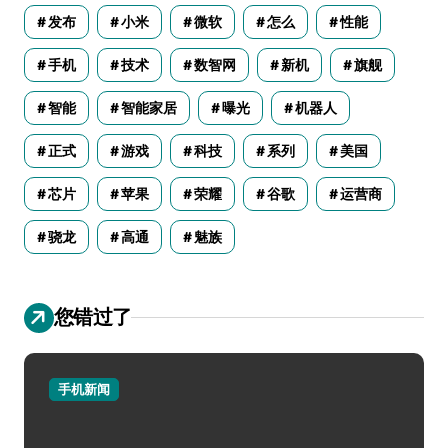
发布
小米
微软
怎么
性能
手机
技术
数智网
新机
旗舰
智能
智能家居
曝光
机器人
正式
游戏
科技
系列
美国
芯片
苹果
荣耀
谷歌
运营商
骁龙
高通
魅族
您错过了
手机新闻