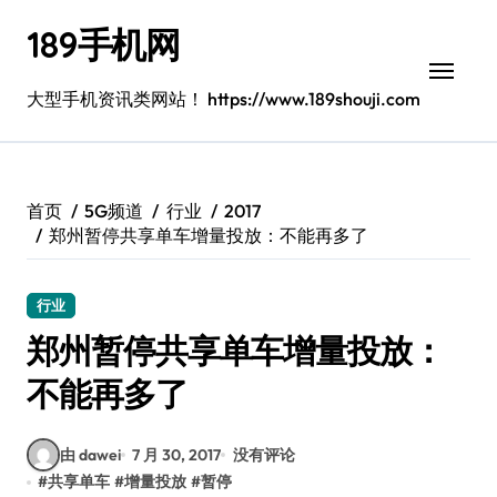
跳
189手机网
转
到
内
大型手机资讯类网站！ https://www.189shouji.com
容
首页
5G频道
行业
2017
郑州暂停共享单车增量投放：不能再多了
行业
郑州暂停共享单车增量投放：
不能再多了
由 dawei
7 月 30, 2017
没有评论
#
共享单车
#
增量投放
#
暂停