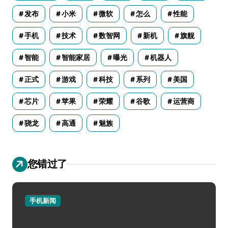
发布
小米
微软
怎么
性能
手机
技术
数智网
新机
旗舰
智能
智能家居
曝光
机器人
正式
游戏
科技
系列
美国
芯片
苹果
荣耀
谷歌
运营商
骁龙
高通
魅族
您错过了
手机新闻