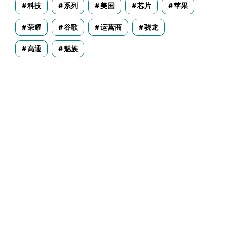
科技
系列
美国
芯片
苹果
荣耀
谷歌
运营商
骁龙
高通
魅族