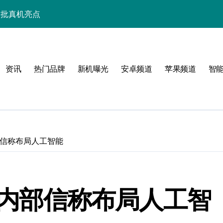
秘首批真机亮点
最新资讯速来取经！
抢先知，手机管家速递新资讯！
资讯
热门品牌
新机曝光
安卓频道
苹果频道
智
先解锁极速体验
实用技巧大放送
技巧全掌握！
你秒知天下事！
内部信称布局人工智能
乐享不停！
讯+超实用功能大放送！
O 内部信称布局人工智
务全攻略