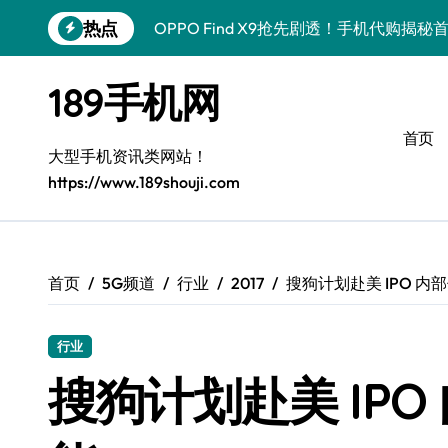
跳
热点
OPPO Find X9抢先剧透！手机代购揭
转
到
手机代购揭秘：vivo Y500i实用技巧&
内
189手机网
容
手机代购揭秘：iPhone 17 Pro Max
首页
一加Turbo 6性能狂飙！手机代购带你抢
大型手机资讯类网站！
https://www.189shouji.com
小米17 Pro新机速递！代购揭秘亮点+超
三星W26独家揭秘！新功能、超值优惠、
荣耀WIN RT资讯速递来袭！手机代购带
首页
5G频道
行业
2017
搜狗计划赴美 IPO 
手机代购揭秘：真我GT8来袭，潮流科技
行业
手机代购揭秘：iPhone 17 Pro最新资
搜狗计划赴美 IP
三星W26新资讯速递！代购直享动态与服