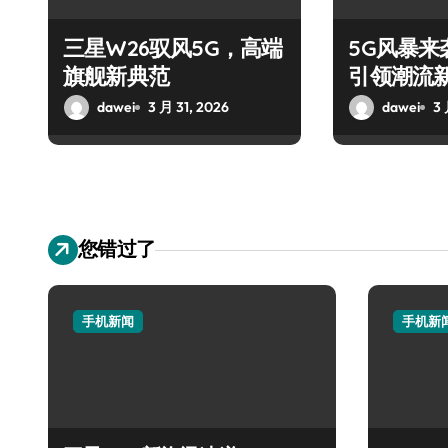
三星W26驭风5G，高端
5G风暴来袭
旗舰新典范
引领潮流
dawei
3 月 31, 2026
dawei
3 
您错过了
手机新闻
手机新