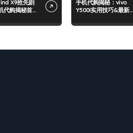
Find X9抢先剧
手机代购揭秘：vivo
机代购揭秘首批
Y500i实用技巧&最新
点
讯速来取经！