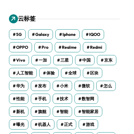
云标签
5G
Galaxy
Iphone
IQOO
OPPO
Pro
Realme
Redmi
Vivo
一加
三星
中国
京东
人工智能
体验
全球
区块
华为
发布
小米
微软
怎么
性能
手机
技术
数智网
新机
旗舰
智能
智能家居
曝光
机器人
正式
游戏