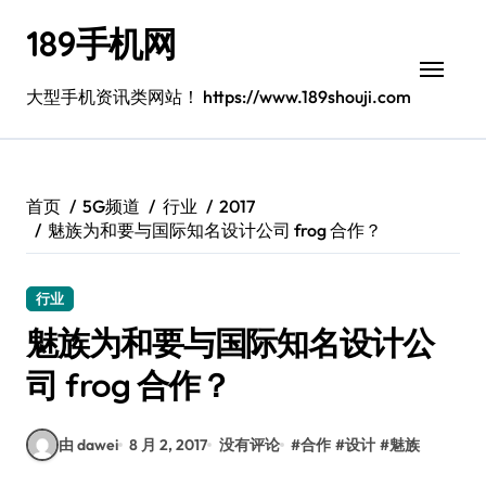
跳
189手机网
转
到
内
大型手机资讯类网站！ https://www.189shouji.com
容
首页
5G频道
行业
2017
魅族为和要与国际知名设计公司 frog 合作？
行业
魅族为和要与国际知名设计公
司 frog 合作？
由 dawei
8 月 2, 2017
没有评论
#
合作
#
设计
#
魅族