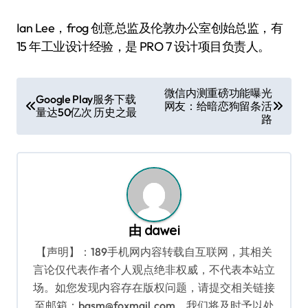
Ian Lee，frog 创意总监及伦敦办公室创始总监，有
15 年工业设计经验，是 PRO 7 设计项目负责人。
文
微信内测重磅功能曝光
Google Play服务下载
网友：给暗恋狗留条活
章
量达50亿次 历史之最
路
导
航
由
dawei
【声明】：189手机网内容转载自互联网，其相关
言论仅代表作者个人观点绝非权威，不代表本站立
场。如您发现内容存在版权问题，请提交相关链接
至邮箱：bqsm@foxmail.com，我们将及时予以处