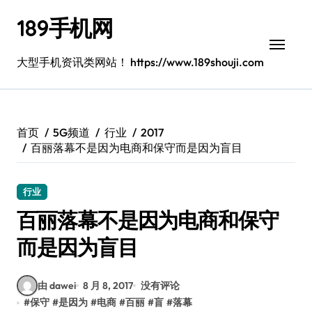
跳
189手机网
转
到
内
大型手机资讯类网站！ https://www.189shouji.com
容
首页
5G频道
行业
2017
百丽落幕不是因为电商和保守而是因为盲目
行业
百丽落幕不是因为电商和保守
而是因为盲目
由 dawei
8 月 8, 2017
没有评论
#
保守
#
是因为
#
电商
#
百丽
#
盲
#
落幕