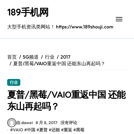
跳
189手机网
转
到
内
大型手机资讯类网站！ https://www.189shouji.com
容
首页
5G频道
行业
2017
夏普/黑莓/VAIO重返中国 还能东山再起吗？
行业
夏普/黑莓/VAIO重返中国 还能
东山再起吗？
由 dawei
8 月 8, 2017
没有评论
#
VAIO
#
中国
#
夏普
#
还能
#
重返
#
黑莓