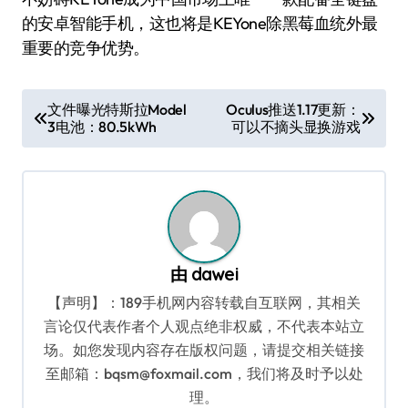
的安卓智能手机，这也将是KEYone除黑莓血统外最
重要的竞争优势。
文
文件曝光特斯拉Model
Oculus推送1.17更新：
3电池：80.5kWh
可以不摘头显换游戏
章
导
航
由
dawei
【声明】：189手机网内容转载自互联网，其相关
言论仅代表作者个人观点绝非权威，不代表本站立
场。如您发现内容存在版权问题，请提交相关链接
至邮箱：bqsm@foxmail.com，我们将及时予以处
理。