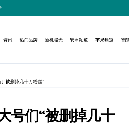
活
张
资讯
热门品牌
新机曝光
安卓频道
苹果频道
智
号们“被删掉几十万粉丝”
简之选
 大号们“被删掉几十
指南