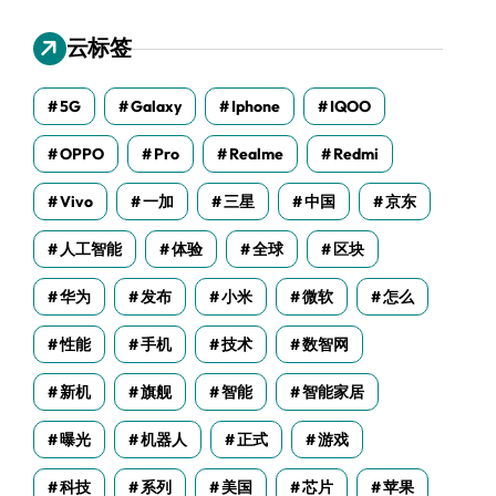
云标签
5G
Galaxy
Iphone
IQOO
OPPO
Pro
Realme
Redmi
Vivo
一加
三星
中国
京东
人工智能
体验
全球
区块
华为
发布
小米
微软
怎么
性能
手机
技术
数智网
新机
旗舰
智能
智能家居
曝光
机器人
正式
游戏
科技
系列
美国
芯片
苹果