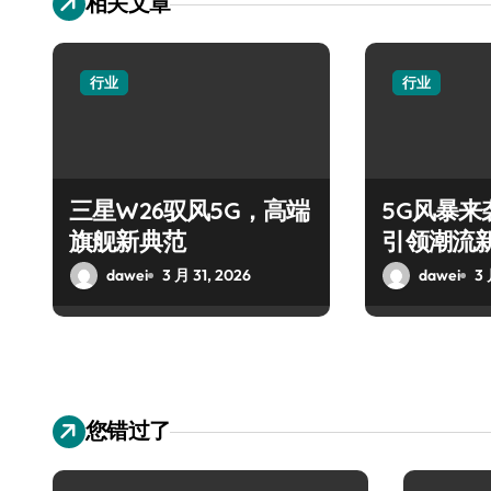
相关文章
行业
行业
三星W26驭风5G，高端
5G风暴来袭
旗舰新典范
引领潮流
dawei
3 月 31, 2026
dawei
3 
您错过了