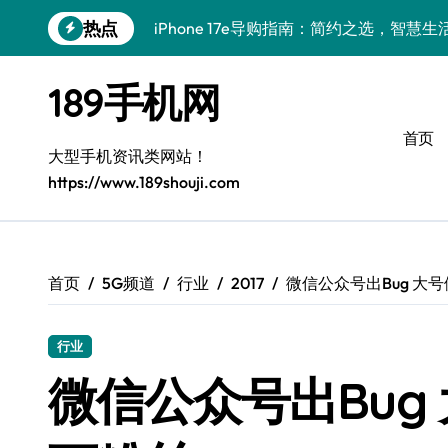
跳
热点
iPhone 17e导购指南：简约之选，智慧生
转
到
华为nova15 Ultra：极简高效，生活新主
内
189手机网
容
真我GT8 Pro：极简首选，性能巅峰
首页
三星W26：极简设计，畅享高效生活
大型手机资讯类网站！
https://www.189shouji.com
极简新宠三星W26，尊享生活从此开启
极简之选：三星S26，高效生活新起点
极简美学巅峰：OPPO Find X9 Pro全解析
首页
5G频道
行业
2017
微信公众号出Bug 大
iQOO Z11 Turbo：轻旗舰，性能控的极
行业
荣耀WIN RT：极简新选择，轻智能畅快行
微信公众号出Bug
极简美学新体验：Xiaomi MIX Flip 2购机