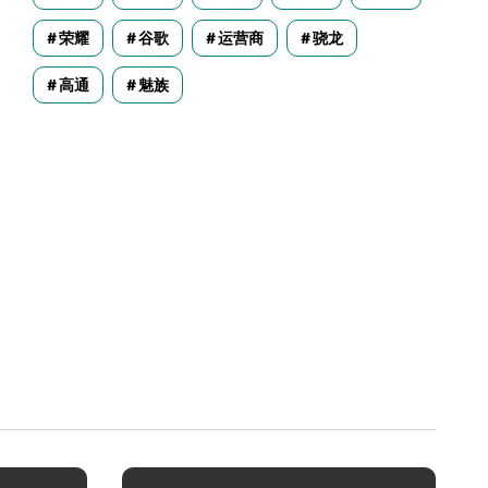
荣耀
谷歌
运营商
骁龙
高通
魅族