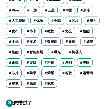
Vivo
一加
三星
中国
京东
人工智能
体验
全球
区块
华为
发布
小米
微软
怎么
性能
手机
技术
数智网
新机
旗舰
智能
智能家居
曝光
机器人
正式
游戏
科技
系列
美国
芯片
苹果
荣耀
谷歌
运营商
骁龙
高通
魅族
您错过了