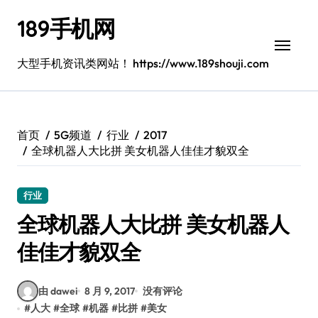
跳
189手机网
转
到
内
大型手机资讯类网站！ https://www.189shouji.com
容
首页
5G频道
行业
2017
全球机器人大比拼 美女机器人佳佳才貌双全
行业
全球机器人大比拼 美女机器人
佳佳才貌双全
由 dawei
8 月 9, 2017
没有评论
#
人大
#
全球
#
机器
#
比拼
#
美女