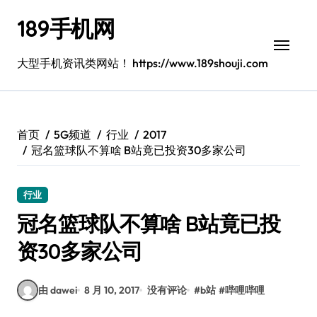
跳
189手机网
转
到
内
大型手机资讯类网站！ https://www.189shouji.com
容
首页
5G频道
行业
2017
冠名篮球队不算啥 B站竟已投资30多家公司
行业
冠名篮球队不算啥 B站竟已投
资30多家公司
由 dawei
8 月 10, 2017
没有评论
#
b站
#
哔哩哔哩