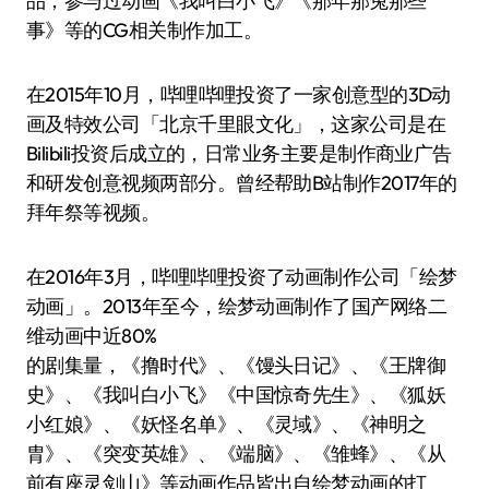
品，参与过动画《我叫白小飞》《那年那兔那些
事》等的CG相关制作加工。
在2015年10月，哔哩哔哩投资了一家创意型的3D动
画及特效公司「北京千里眼文化」，这家公司是在
Bilibili投资后成立的，日常业务主要是制作商业广告
和研发创意视频两部分。曾经帮助B站制作2017年的
拜年祭等视频。
在2016年3月，哔哩哔哩投资了动画制作公司「绘梦
动画」。2013年至今，绘梦动画制作了国产网络二
维动画中近80%
的剧集量，《撸时代》、《馒头日记》、《王牌御
史》、《我叫白小飞》《中国惊奇先生》、《狐妖
小红娘》、《妖怪名单》、《灵域》、《神明之
胄》、《突变英雄》、《端脑》、《雏蜂》、《从
前有座灵剑山》等动画作品皆出自绘梦动画的打