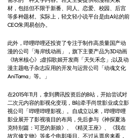
材，包括但不限于新番、同人、恋爱、校园、后宫
等多种题材。实际上，轻文轻小说平台是由A站的前
CEO朱周易创办。
此外，哔哩哔哩还投资了专注于制作高质量国产动
漫的公司「海岸线动画」，旗下主要产品为3D动画
《纳米核心》;虚拟歌姬开发商「天矢禾念」;以及动
漫主题电子杂志应用的开发与运营公司「动魂文化
AniTama」等。」
在2015年11月，拿到腾讯投资后的B站，开始尝试对
二次元内容的影视化变现，B站牵手尚世影业成立影
视公司「哔哩哔哩影视」。自成立以来，哔哩哔哩
影业展开了影视项目的布局，先后参与《神探夏洛
克特别篇：可恶的新娘》、《精灵王座》、《我在
故宫修文物》等多个电影项目。不过从票房来看，