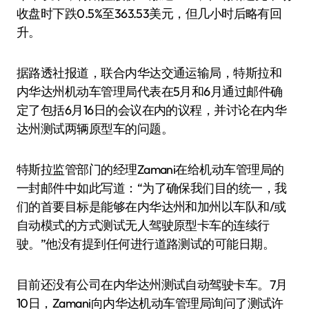
收盘时下跌0.5%至363.53美元，但几小时后略有回
升。
据路透社报道，联合内华达交通运输局，特斯拉和
内华达州机动车管理局代表在5月和6月通过邮件确
定了包括6月16日的会议在内的议程，并讨论在内华
达州测试两辆原型车的问题。
特斯拉监管部门的经理Zamani在给机动车管理局的
一封邮件中如此写道：“为了确保我们目的统一，我
们的首要目标是能够在内华达州和加州以车队和/或
自动模式的方式测试无人驾驶原型卡车的连续行
驶。”他没有提到任何进行道路测试的可能日期。
目前还没有公司在内华达州测试自动驾驶卡车。7月
10日，Zamani向内华达机动车管理局询问了测试许