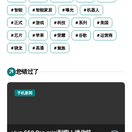
智能
智能家居
曝光
机器人
正式
游戏
科技
系列
美国
芯片
苹果
荣耀
谷歌
运营商
骁龙
高通
魅族
您错过了
手机新闻