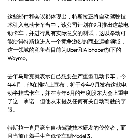
这些邮件和会议都体现出，特斯拉正将自动驾驶技
术引入电动卡车当中，该公司计划在9月推出这款电
动卡车，并进行具有实际意义的测试，这以举动可
能使得特斯拉进入一个竞争激烈的商业运输领域，
这一领域的竞争者目前为Uber和Alphabet旗下的
Waymo。
去年马斯克就表示自己想要生产重型电动卡车，今
年4月，他在推特上宣布，将于今年9月发布这款电
动半挂式卡车，并在今年6月的年度股东大会上重申
了这一承诺，但他从未提及任何有关自动驾驶的字
眼。
特斯拉一直是豪车自动驾驶技术研发的佼佼者，而
且当前正着手生产低价车型Model 3。