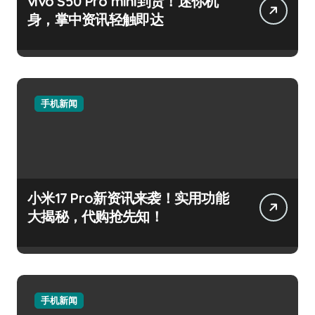
vivo S50 Pro mini到货！迷你机
身，掌中资讯轻触即达
手机新闻
小米17 Pro新资讯来袭！实用功能
大揭秘，代购抢先知！
手机新闻