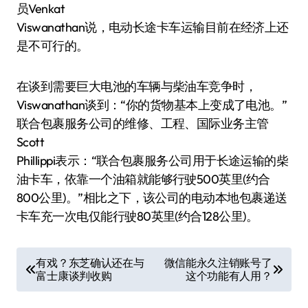
员Venkat
Viswanathan说，电动长途卡车运输目前在经济上还
是不可行的。
在谈到需要巨大电池的车辆与柴油车竞争时，
Viswanathan谈到：“你的货物基本上变成了电池。”
联合包裹服务公司的维修、工程、国际业务主管
Scott
Phillippi表示：“联合包裹服务公司用于长途运输的柴
油卡车，依靠一个油箱就能够行驶500英里(约合
800公里)。”相比之下，该公司的电动本地包裹递送
卡车充一次电仅能行驶80英里(约合128公里)。
文
有戏？东芝确认还在与
微信能永久注销账号了
富士康谈判收购
这个功能有人用？
章
导