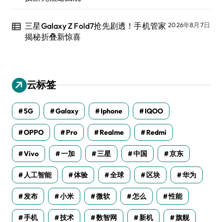
三星Galaxy Z Fold7抢先剧透！手机管家
2026年8月7日
揭秘折叠新惊喜
云标签
5G
Galaxy
Iphone
IQOO
OPPO
Pro
Realme
Redmi
Vivo
一加
三星
中国
京东
人工智能
体验
全球
区块
华为
发布
小米
微软
怎么
性能
手机
技术
数智网
新机
旗舰