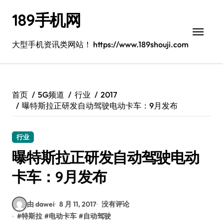
跳
189手机网
转
到
内
大型手机资讯类网站！ https://www.189shouji.com
容
首页
5G频道
行业
2017
曝特斯拉正研发自动驾驶电动卡车：9月发布
行业
曝特斯拉正研发自动驾驶电动
卡车：9月发布
由 dawei
8 月 11, 2017
没有评论
#
特斯拉
#
电动卡车
#
自动驾驶