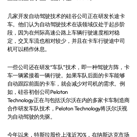
几家开发自动驾驶技术的硅谷公司正在研发长途卡
车。他们认为自动驾驶技术在该领域仅处于起步阶
段，因为在州际高速公路上车辆行驶速度相对稳
定，交叉车流也相对较少，并且在卡车行驶途中司
机可以稍作休息。
一些公司还在研发“车队”技术，即一种驾驶方阵，卡
车一辆紧接着一辆行驶。如果车队后面的卡车能够
自动跟踪前面的卡车，就会减少对司机的需求。例
如，硅谷初创公司Peloton
Technology正在与包括沃尔沃在内的多家卡车制造商
合作研发车队技术，Peloton Technology将沃尔沃视
为自动驾驶的先驱。
今年以来，特斯拉股价上涨近70%，在纳斯达克市场