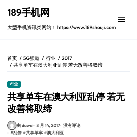
跳
189手机网
转
到
内
大型手机资讯类网站！ https://www.189shouji.com
容
首页
5G频道
行业
2017
共享单车在澳大利亚乱停 若无改善将取缔
行业
共享单车在澳大利亚乱停 若无
改善将取缔
由 dawei
8 月 14, 2017
没有评论
#
乱停
#
共享单车
#
澳大利亚