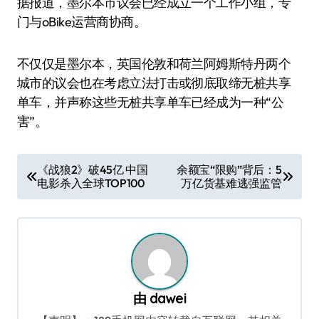
据报道，墨尔本市议会已经成立一个工作小组，专
门与oBike运营商协商。
不仅仅是墨尔本，英国伦敦和荷兰阿姆斯特丹两个
城市的议会也在考虑立法打击或彻底取缔无桩共享
单车，并声称这些无桩共享单车已经成为一种“公
害”。
文
《战狼2》破45亿 中国
余额宝“限购”背后：5
电影杀入全球TOP100
万亿货基难逃强监管
章
导
航
由
dawei