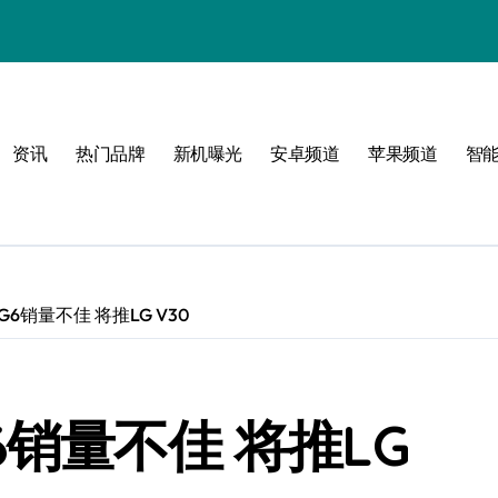
、发布时间
坑指南
资讯
热门品牌
新机曝光
安卓频道
苹果频道
智
全解析
6销量不佳 将推LG V30
场动态
6销量不佳 将推LG