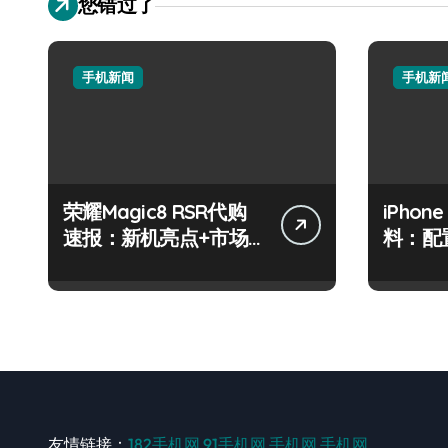
您错过了
手机新闻
手机新
荣耀Magic8 RSR代购
iPhon
速报：新机亮点+市场
料：配
动态
日全公
友情链接：
182手机网
91手机网
手机网
手机网