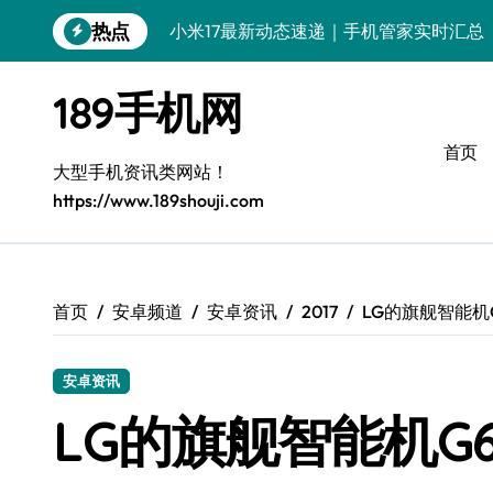
跳
热点
小米17最新动态速递｜手机管家实时汇总
转
到
iPhone 17代购抢先看：新功能、神配置
内
189手机网
容
三星W26最新爆料：亮点全解析+代购避
首页
iPhone 17 Pro抢先剧透！代购实测功能
大型手机资讯类网站！
https://www.189shouji.com
华为nova 15 Pro代购实测：亮点抢先看！
三星S26 Ultra亮点速览：代购抢先揭秘！
三星Z TriFold三折叠，代购首发抢先拿
首页
安卓频道
安卓资讯
2017
LG的旗舰智能机G
荣耀Magic8 RSR代购速报：新机亮点+市
安卓资讯
LG的旗舰智能机G