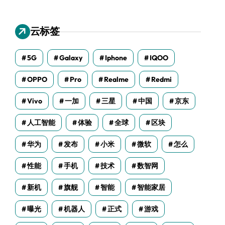
云标签
5G
Galaxy
Iphone
IQOO
OPPO
Pro
Realme
Redmi
Vivo
一加
三星
中国
京东
人工智能
体验
全球
区块
华为
发布
小米
微软
怎么
性能
手机
技术
数智网
新机
旗舰
智能
智能家居
曝光
机器人
正式
游戏