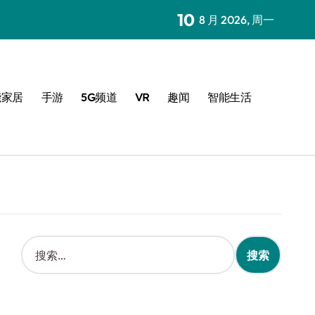
10
8 月 2026, 周一
能家居
手游
5G频道
VR
趣闻
智能生活
搜
索
：