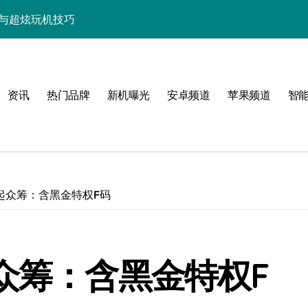
资讯与超炫玩机技巧
快人一步！
点，代购速递抢先知！
资讯
热门品牌
新机曝光
安卓频道
苹果频道
智
览+超实用技巧大放送！
置，一文速览！
亮点玩法全攻略
，代购优惠速来抢！
起众筹：含黑金特权F码
，代购抢先揭秘！
新科技新亮点！
众筹：含黑金特权F
功能，抢先看！