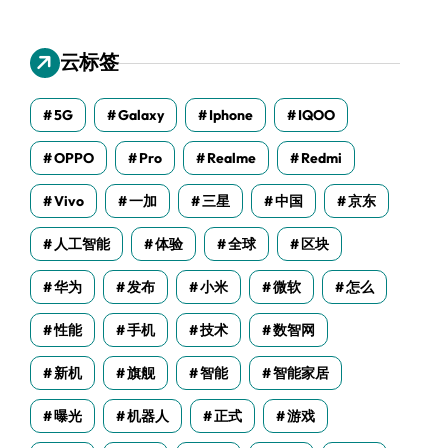
云标签
5G
Galaxy
Iphone
IQOO
OPPO
Pro
Realme
Redmi
Vivo
一加
三星
中国
京东
人工智能
体验
全球
区块
华为
发布
小米
微软
怎么
性能
手机
技术
数智网
新机
旗舰
智能
智能家居
曝光
机器人
正式
游戏