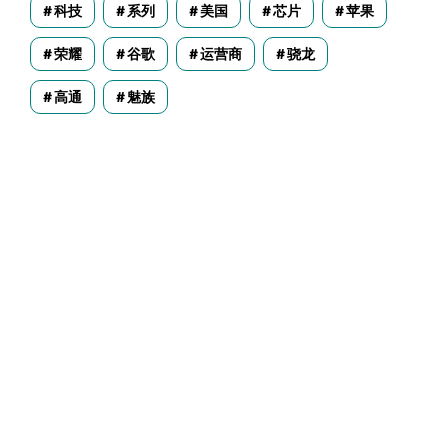
科技
系列
美国
芯片
苹果
荣耀
谷歌
运营商
骁龙
高通
魅族