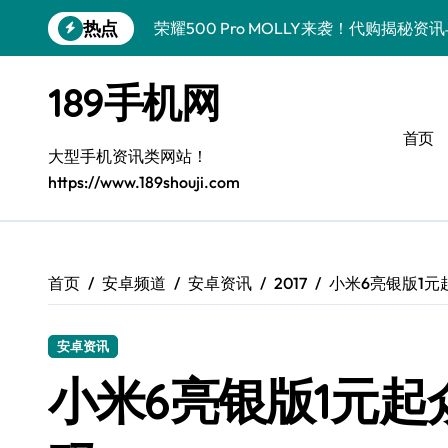
跳
热点
荣耀500 Pro MOLLY来袭！代购揭秘
转
到
荣耀WIN资讯秒达，手机管家助力代购党
内
189手机网
容
vivo S50 Pro mini来袭！小屏旗舰亮
首页
OPPO Find X9 Pro代购揭秘：亮点速
大型手机资讯类网站！
https://www.189shouji.com
手机代购揭秘：REDMI K90超全亮点配
OPPO Find X9抢先看！代购揭秘新机
华为nova15 Ultra新资讯：新功能解锁
首页
安卓频道
安卓资讯
2017
小米6亮银版1元
三星Galaxy Z Fold7来袭！折叠屏革新
安卓资讯
三星Galaxy Z Fold7来袭！代购揭秘创
小米6亮银版1元起
真我GT8 Pro新机速递！代购揭秘特色