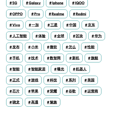
5G
Galaxy
Iphone
IQOO
OPPO
Pro
Realme
Redmi
Vivo
一加
三星
中国
京东
人工智能
体验
全球
区块
华为
发布
小米
微软
怎么
性能
手机
技术
数智网
新机
旗舰
智能
智能家居
曝光
机器人
正式
游戏
科技
系列
美国
芯片
苹果
荣耀
谷歌
运营商
骁龙
高通
魅族