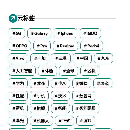
云标签
5G
Galaxy
Iphone
IQOO
OPPO
Pro
Realme
Redmi
Vivo
一加
三星
中国
京东
人工智能
体验
全球
区块
华为
发布
小米
微软
怎么
性能
手机
技术
数智网
新机
旗舰
智能
智能家居
曝光
机器人
正式
游戏