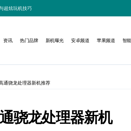
资讯与超炫玩机技巧
快人一步！
点，代购速递抢先知！
资讯
热门品牌
新机曝光
安卓频道
苹果频道
智
览+超实用技巧大放送！
置，一文速览！
亮点玩法全攻略
，代购优惠速来抢！
 高通骁龙处理器新机推荐
，代购抢先揭秘！
新科技新亮点！
高通骁龙处理器新机
功能，抢先看！