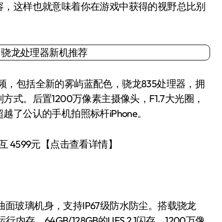
容，这样也就意味着你在游戏中获得的视野总比别
频频，包括全新的雾屿蓝配色，骁龙835处理器，拥
式。后置1200万像素主摄像头，F1.7大光圈，
了公认的手机拍照标杆iPhone。
互 4599元【点击查看详情】
曲面玻璃机身，支持IP67级防水防尘。搭载骁龙
内存，64GB/128GB的UFS 2.1闪存，1200万像