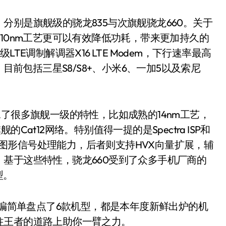
别是旗舰级的骁龙835与次旗舰骁龙660。关于
10nm工艺更可以有效降低功耗，带来更加持久的
TE调制解调器X16 LTE Modem，下行速率最高
目前包括三星S8/S8+、小米6、一加5以及索尼
很多旗舰一级的特性，比如成熟的14nm工艺，
at12网络。特别值得一提的是Spectra ISP和
大的图形信号处理能力，后者则支持HVX向量扩展，辅
基于这些特性，骁龙660受到了众多手机厂商的
型。
编简单盘点了6款机型，都是本年度新鲜出炉的机
往王者的道路上助你一臂之力。