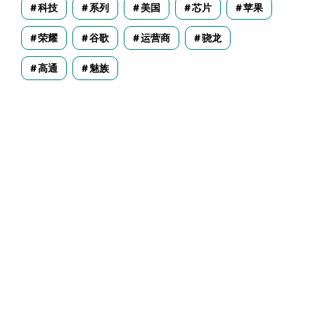
科技
系列
美国
芯片
苹果
荣耀
谷歌
运营商
骁龙
高通
魅族