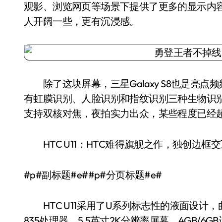
观影、浏览网页等场景下提供了更多的显示内
人开阔一些，更有沉浸感。
除了这块屏幕，三星Galaxy S8也是亮点
有虹膜识别、人脸识别和指纹识别三种生物识别方
支持双核对焦，夜拍实力出众，某些程度已经超越
HTC U11：HTC难得旗舰之作，独创边框交
#p#副标题#e##p#分页标题#e#
HTC U11采用了U系列标志性的液面设计，
835处理器，5.5英寸2K分辨率屏幕，4GB/6GB运行