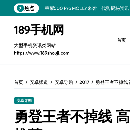
跳
热点
荣耀500 Pro MOLLY来袭！代购揭秘
转
到
荣耀WIN资讯秒达，手机管家助力代购党
内
189手机网
容
vivo S50 Pro mini来袭！小屏旗舰亮
首页
OPPO Find X9 Pro代购揭秘：亮点速
大型手机资讯类网站！
https://www.189shouji.com
手机代购揭秘：REDMI K90超全亮点配
OPPO Find X9抢先看！代购揭秘新机
华为nova15 Ultra新资讯：新功能解锁
首页
安卓频道
安卓导购
2017
勇登王者不掉线
三星Galaxy Z Fold7来袭！折叠屏革新
安卓导购
三星Galaxy Z Fold7来袭！代购揭秘创
勇登王者不掉线 
真我GT8 Pro新机速递！代购揭秘特色