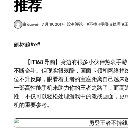
推荐
由 dawei
7 月 19, 2017
没有评论
#
不掉
#
勇登
#
处理
#
副标题#e#
【IT168 导购】身边有很多小伙伴热衷手
不断奋斗。但现实很残酷，画面卡顿和网络掉
位不升反降，眼看着王者的宝座距离自己越来越
一部高性能手机来助力你的王者之路了，而高
性，不仅可以轻松处理游戏中的激战画面，更
机的重要参考。