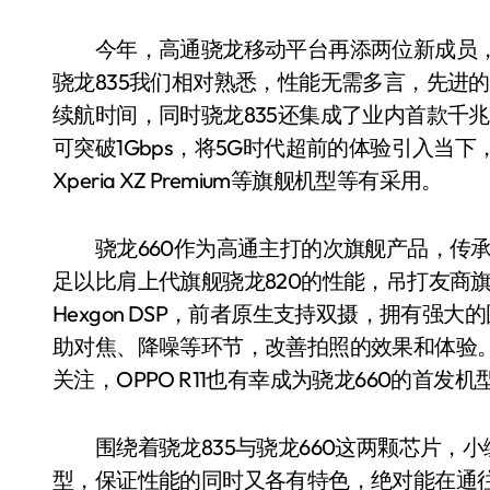
今年，高通骁龙移动平台再添两位新成员，分
骁龙835我们相对熟悉，性能无需多言，先进的
续航时间，同时骁龙835还集成了业内首款千兆级L
可突破1Gbps，将5G时代超前的体验引入当下，
Xperia XZ Premium等旗舰机型等有采用。
骁龙660作为高通主打的次旗舰产品，传承了
足以比肩上代旗舰骁龙820的性能，吊打友商旗舰的C
Hexgon DSP，前者原生支持双摄，拥有强
助对焦、降噪等环节，改善拍照的效果和体验。
关注，OPPO R11也有幸成为骁龙660的首发机
围绕着骁龙835与骁龙660这两颗芯片，小
型，保证性能的同时又各有特色，绝对能在通