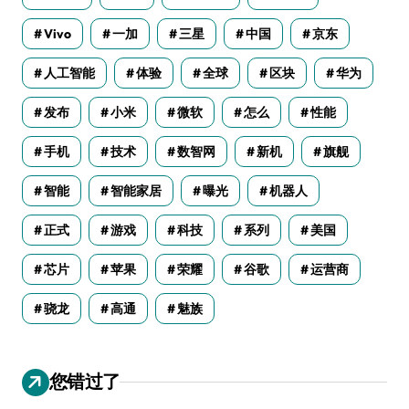
Vivo
一加
三星
中国
京东
人工智能
体验
全球
区块
华为
发布
小米
微软
怎么
性能
手机
技术
数智网
新机
旗舰
智能
智能家居
曝光
机器人
正式
游戏
科技
系列
美国
芯片
苹果
荣耀
谷歌
运营商
骁龙
高通
魅族
您错过了