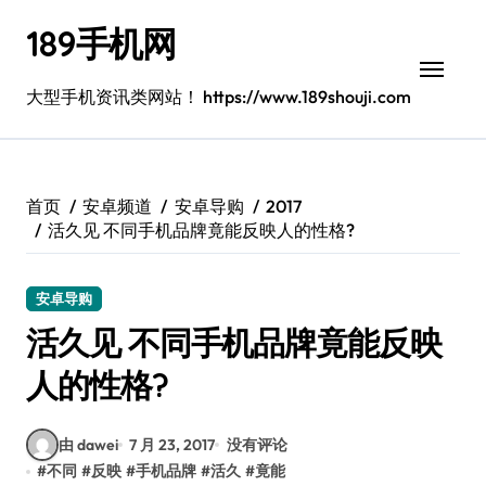
跳
189手机网
转
到
内
大型手机资讯类网站！ https://www.189shouji.com
容
首页
安卓频道
安卓导购
2017
活久见 不同手机品牌竟能反映人的性格?
安卓导购
活久见 不同手机品牌竟能反映
人的性格?
由 dawei
7 月 23, 2017
没有评论
#
不同
#
反映
#
手机品牌
#
活久
#
竟能