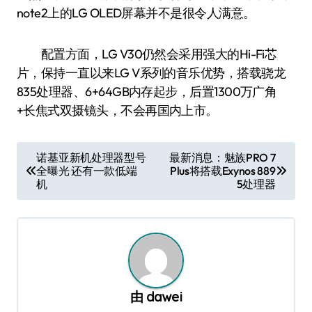
note2上的LG OLED屏幕并不是很令人满意。
配置方面，LG V30仍然会采用强大的Hi-Fi芯
片，保持一直以来LG V系列的音乐优势，搭载骁龙
835处理器、6+64GB内存起步，后置1300万广角
+长焦式双摄镜头，不会再国内上市。
文
诺基亚新机处理器型号
最新消息：魅族PRO 7
全曝光 还有一款低端
Plus将搭载Exynos 889
章
机
5处理器
导
航
由
dawei