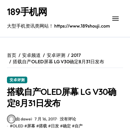
跳
189手机网
转
到
内
大型手机资讯类网站！ https://www.189shouji.com
容
首页
安卓频道
安卓评测
2017
搭载自产OLED屏幕 LG V30确定8月31日发布
安卓评测
搭载自产OLED屏幕 LG V30确
定8月31日发布
由 dawei
7 月 16, 2017
没有评论
#
OLED
#
屏幕
#
搭载
#
日发
#
确定
#
自产