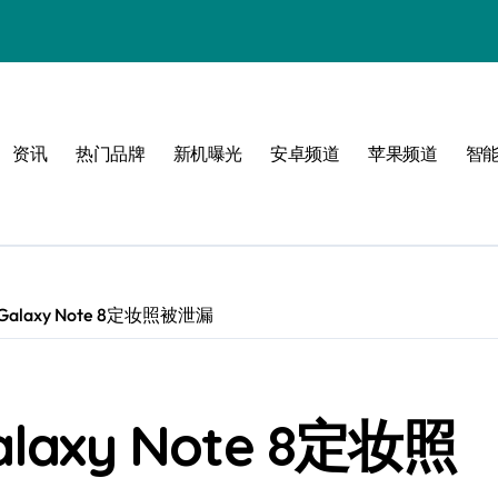
指南
活
资讯
热门品牌
新机曝光
安卓频道
苹果频道
智
张
laxy Note 8定妆照被泄漏
axy Note 8定妆照
线