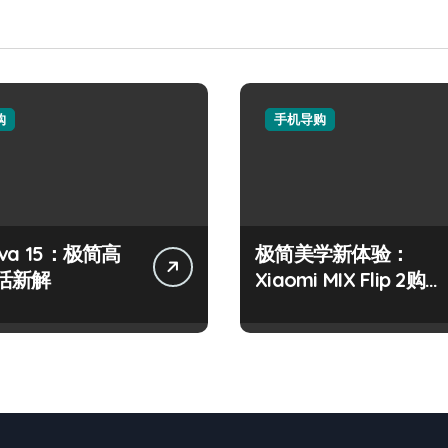
购
手机导购
va 15：极简高
极简美学新体验：
活新解
Xiaomi MIX Flip 2购机
指南