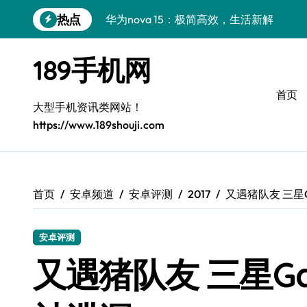
跳
热点
华为nova 15：极简高效，生活新解
转
到
极简美学新体验：Xiaomi MIX Flip 2购机
内
189手机网
容
iPhone 17e导购指南：简约之选，智慧生
首页
华为nova15 Ultra：极简高效，生活新主
大型手机资讯类网站！
https://www.189shouji.com
真我GT8 Pro：极简首选，性能巅峰
三星W26：极简设计，畅享高效生活
极简新宠三星W26，尊享生活从此开启
首页
安卓频道
安卓评测
2017
又遇猪队友 三星Ga
极简之选：三星S26，高效生活新起点
安卓评测
极简美学巅峰：OPPO Find X9 Pro全解析
又遇猪队友 三星Gal
极简美学巅峰！三星S26手机代购火热上