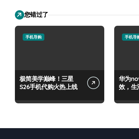
您错过了
手机导购
手机导
极简美学巅峰！三星
华为no
S26手机代购火热上线
效，生