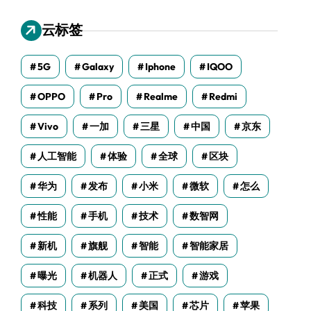
云标签
5G
Galaxy
Iphone
IQOO
OPPO
Pro
Realme
Redmi
Vivo
一加
三星
中国
京东
人工智能
体验
全球
区块
华为
发布
小米
微软
怎么
性能
手机
技术
数智网
新机
旗舰
智能
智能家居
曝光
机器人
正式
游戏
科技
系列
美国
芯片
苹果