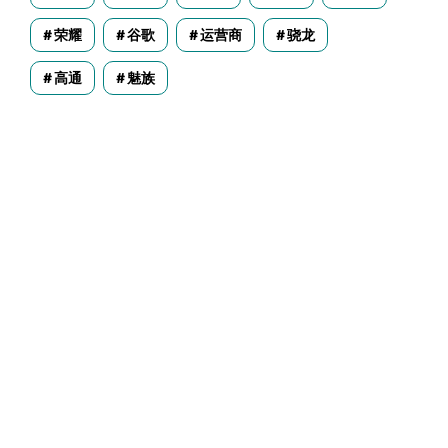
荣耀
谷歌
运营商
骁龙
高通
魅族