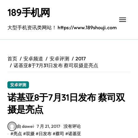
跳
189手机网
转
到
内
大型手机资讯类网站！ https://www.189shouji.com
容
首页
安卓频道
安卓评测
2017
诺基亚8于7月31日发布 蔡司双摄是亮点
安卓评测
诺基亚8于7月31日发布 蔡司双
摄是亮点
由 dawei
7 月 21, 2017
没有评论
#
亮点
#
双摄
#
日发布
#
蔡司
#
诺基亚