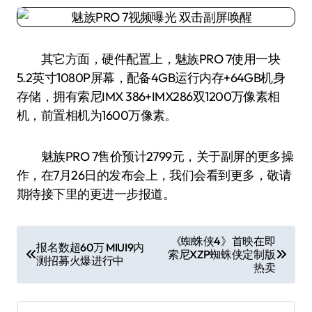
其它方面，硬件配置上，魅族PRO 7使用一块
5.2英寸1080P屏幕，配备4GB运行内存+64GB机身
存储，拥有索尼IMX 386+IMX286双1200万像素相
机，前置相机为1600万像素。
魅族PRO 7售价预计2799元，关于副屏的更多操
作，在7月26日的发布会上，我们会看到更多，敬请
期待接下里的更进一步报道。
文
《蜘蛛侠4》首映在即
报名数超60万 MIUI9内
索尼XZP蜘蛛侠定制版
章
测招募火爆进行中
热卖
导
航