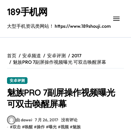
跳
189手机网
转
到
内
大型手机资讯类网站！ https://www.189shouji.com
容
首页
安卓频道
安卓评测
2017
魅族PRO 7副屏操作视频曝光 可双击唤醒屏幕
安卓评测
魅族PRO 7副屏操作视频曝光
可双击唤醒屏幕
由 dawei
7 月 26, 2017
没有评论
#
双击
#
唤醒
#
操作
#
曝光
#
视频
#
魅族