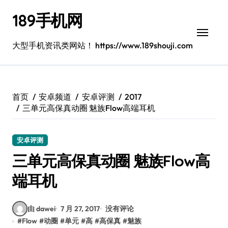
跳
189手机网
转
到
内
大型手机资讯类网站！ https://www.189shouji.com
容
首页
安卓频道
安卓评测
2017
三单元高保真动圈 魅族Flow高端耳机
安卓评测
三单元高保真动圈 魅族Flow高
端耳机
由 dawei
7 月 27, 2017
没有评论
#
Flow
#
动圈
#
单元
#
高
#
高保真
#
魅族