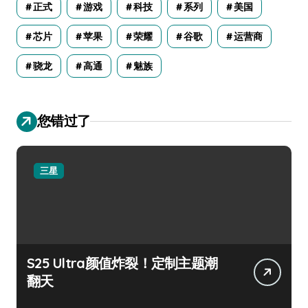
正式
游戏
科技
系列
美国
芯片
苹果
荣耀
谷歌
运营商
骁龙
高通
魅族
您错过了
三星
S25 Ultra颜值炸裂！定制主题潮
翻天