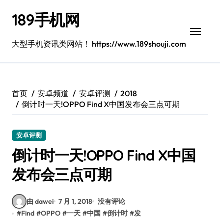
跳
189手机网
转
到
内
大型手机资讯类网站！ https://www.189shouji.com
容
首页
安卓频道
安卓评测
2018
倒计时一天!OPPO Find X中国发布会三点可期
安卓评测
倒计时一天!OPPO Find X中国
发布会三点可期
由 dawei
7 月 1, 2018
没有评论
#
Find
#
OPPO
#
一天
#
中国
#
倒计时
#
发