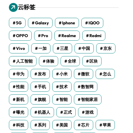
云标签
5G
Galaxy
Iphone
IQOO
OPPO
Pro
Realme
Redmi
Vivo
一加
三星
中国
京东
人工智能
体验
全球
区块
华为
发布
小米
微软
怎么
性能
手机
技术
数智网
新机
旗舰
智能
智能家居
曝光
机器人
正式
游戏
科技
系列
美国
芯片
苹果