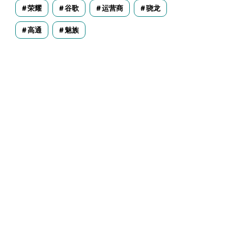
荣耀
谷歌
运营商
骁龙
高通
魅族