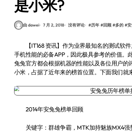
是小米?
由 dawei
7 月 2, 2018
没有评论
#
历年
#
回顾
#
多的
#
安
【IT168 资讯】作为业界最知名的测试软件之一，安兔兔评测的成绩一直作为众多小伙伴测试
手机性能的必备APP，因此极具参考的价值。
兔兔官方都会根据机器的性能以及各位用户的
小米，占据了近年来的榜首位置。下面我们就
2014年安兔兔榜单回顾
关键字：群雄争霸，MTK加持魅族MX4强