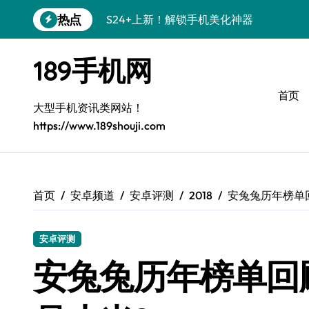
跳
热点
S24+上新！解锁手机美化神器
转
到
S26+颜值暴增！机皇美颜秘籍大公开
内
189手机网
容
A56 5G新机登场，三星风尚来了！
首页
Galaxy Z Flip6登场，折叠潮味十足！
大型手机资讯类网站！
https://www.189shouji.com
三星S26上手必学：个性化美化全攻略
S25美化秘籍：个性潮玩，炫酷一机搞定
C55 5G焕新秘籍：定制潮流就现在
首页
安卓频道
安卓评测
2018
安兔兔历年榜单
Galaxy C55 5G登场，颜值巅峰来了！
安卓评测
S25+闪亮登场，这样打扮秒变焦点！
安兔兔历年榜单回
S25 Ultra颜值炸裂！定制主题潮翻天