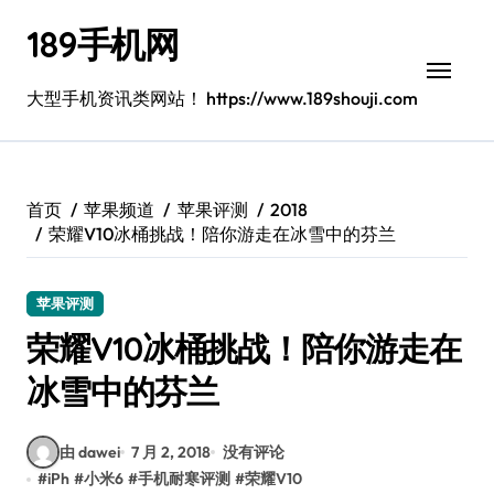
跳
189手机网
转
到
内
大型手机资讯类网站！ https://www.189shouji.com
容
首页
苹果频道
苹果评测
2018
荣耀V10冰桶挑战！陪你游走在冰雪中的芬兰
苹果评测
荣耀V10冰桶挑战！陪你游走在
冰雪中的芬兰
由 dawei
7 月 2, 2018
没有评论
#
iPh
#
小米6
#
手机耐寒评测
#
荣耀V10