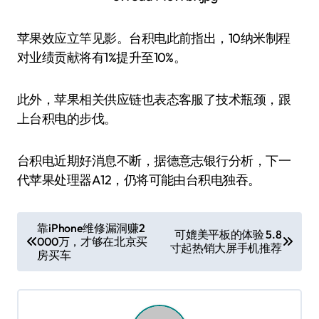
苹果效应立竿见影。台积电此前指出，10纳米制程
对业绩贡献将有1%提升至10%。
此外，苹果相关供应链也表态客服了技术瓶颈，跟
上台积电的步伐。
台积电近期好消息不断，据德意志银行分析，下一
代苹果处理器A12，仍将可能由台积电独吞。
文
靠iPhone维修漏洞赚2
可媲美平板的体验 5.8
000万，才够在北京买
章
寸起热销大屏手机推荐
房买车
导
航