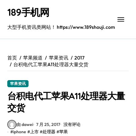
跳
189手机网
转
到
内
大型手机资讯类网站！ https://www.189shouji.com
容
首页
苹果频道
苹果资讯
2017
台积电代工苹果A11处理器大量交货
苹果资讯
台积电代工苹果A11处理器大量
交货
由 dawei
7 月 25, 2017
没有评论
#
iphone
#
上市
#
处理器
#
苹果