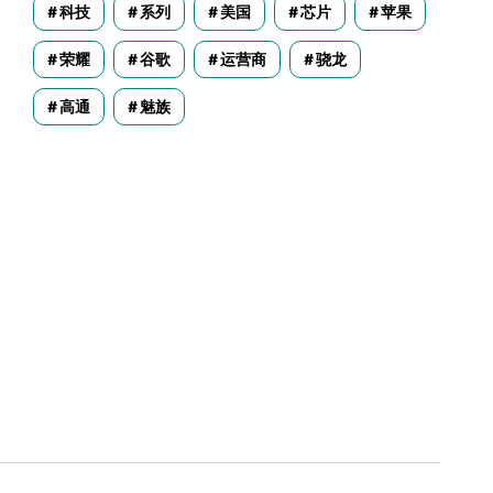
科技
系列
美国
芯片
苹果
荣耀
谷歌
运营商
骁龙
高通
魅族