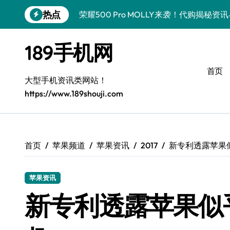
跳
热点
荣耀500 Pro MOLLY来袭！代购揭秘
转
到
荣耀WIN资讯秒达，手机管家助力代购党
内
189手机网
容
vivo S50 Pro mini来袭！小屏旗舰亮
首页
OPPO Find X9 Pro代购揭秘：亮点速
大型手机资讯类网站！
https://www.189shouji.com
手机代购揭秘：REDMI K90超全亮点配
OPPO Find X9抢先看！代购揭秘新机
华为nova15 Ultra新资讯：新功能解锁
首页
苹果频道
苹果资讯
2017
新专利透露苹果
三星Galaxy Z Fold7来袭！折叠屏革新
苹果资讯
三星Galaxy Z Fold7来袭！代购揭秘创
新专利透露苹果似
真我GT8 Pro新机速递！代购揭秘特色