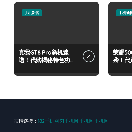
手机新闻
手机新
真我GT8 Pro新机速
荣耀500
递！代购揭秘特色功
袭！代
能，抢先看！
炫玩机
友情链接：
182手机网
91手机网
手机网
手机网