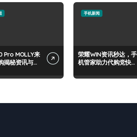
闻
手机新闻
 Pro MOLLY来
荣耀WIN资讯秒达，手
购揭秘资讯与超
机管家助力代购党快人
技巧
一步！