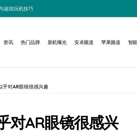
资讯与超炫玩机技巧
快人一步！
点，代购速递抢先知！
资讯
热门品牌
新机曝光
安卓频道
苹果频道
智
览+超实用技巧大放送！
置，一文速览！
亮点玩法全攻略
，代购优惠速来抢！
似乎对AR眼镜很感兴趣
，代购抢先揭秘！
新科技新亮点！
乎对AR眼镜很感兴
功能，抢先看！