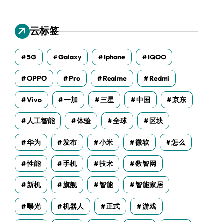
云标签
5G
Galaxy
Iphone
IQOO
OPPO
Pro
Realme
Redmi
Vivo
一加
三星
中国
京东
人工智能
体验
全球
区块
华为
发布
小米
微软
怎么
性能
手机
技术
数智网
新机
旗舰
智能
智能家居
曝光
机器人
正式
游戏