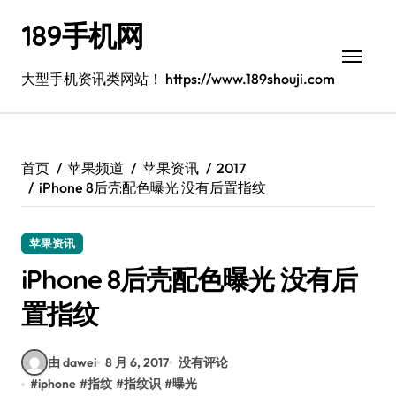
跳
189手机网
转
到
内
大型手机资讯类网站！ https://www.189shouji.com
容
首页
苹果频道
苹果资讯
2017
iPhone 8后壳配色曝光 没有后置指纹
苹果资讯
iPhone 8后壳配色曝光 没有后
置指纹
由 dawei
8 月 6, 2017
没有评论
#
iphone
#
指纹
#
指纹识
#
曝光