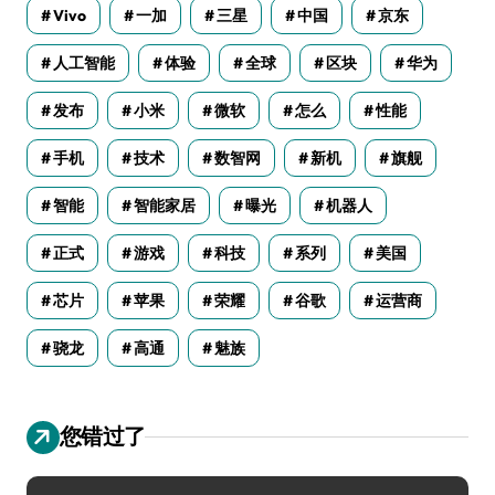
Vivo
一加
三星
中国
京东
人工智能
体验
全球
区块
华为
发布
小米
微软
怎么
性能
手机
技术
数智网
新机
旗舰
智能
智能家居
曝光
机器人
正式
游戏
科技
系列
美国
芯片
苹果
荣耀
谷歌
运营商
骁龙
高通
魅族
您错过了