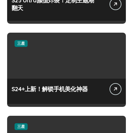
S25 Ultra颜值炸裂！定制主题潮
翻天
三星
S24+上新！解锁手机美化神器
三星