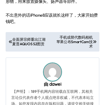
形物，用来放置摄像头、扬声器等部件。
不出意外的话iPhone8应该就长这样了，大家开始攒
钱吧。
文
手机或替代数码相机
全面屏宗师重出江湖
苹果公布SmartCam技
章
夏普AQUOS S2图赏
术
导
航
由
dawei
【声明】：189手机网内容转载自互联网，其相关
言论仅代表作者个人观点绝非权威，不代表本站立
场。如您发现内容存在版权问题，请提交相关链接