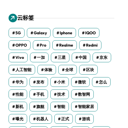
云标签
5G
Galaxy
Iphone
IQOO
OPPO
Pro
Realme
Redmi
Vivo
一加
三星
中国
京东
人工智能
体验
全球
区块
华为
发布
小米
微软
怎么
性能
手机
技术
数智网
新机
旗舰
智能
智能家居
曝光
机器人
正式
游戏