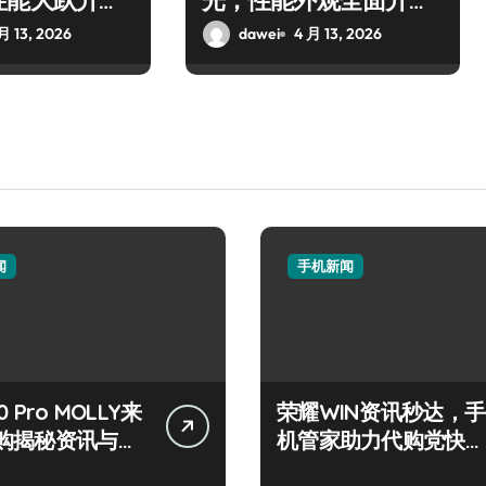
性能大跃升引
光，性能外观全面升
级！
月 13, 2026
dawei
4 月 13, 2026
闻
手机新闻
 Pro MOLLY来
荣耀WIN资讯秒达，手
购揭秘资讯与超
机管家助力代购党快人
技巧
一步！