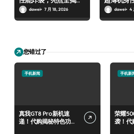
性能炸裂，亮点全揭
超薄机身
秘！
热议
dawei
7 月 18, 2026
dawei
4 
您错过了
手机新闻
手机新
真我GT8 Pro新机速
荣耀500
递！代购揭秘特色功
袭！代
能，抢先看！
炫玩机