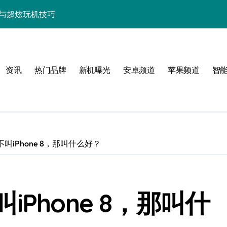
资讯与超炫玩机技巧
快人一步！
点，代购速递抢先知！
资讯
热门品牌
新机曝光
安卓频道
苹果频道
智
览+超实用技巧大放送！
置，一文速览！
亮点玩法全攻略
，代购优惠速来抢！
叫iPhone 8，那叫什么好？
，代购抢先揭秘！
新科技新亮点！
Phone 8，那叫什
功能，抢先看！