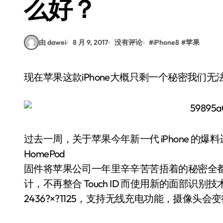
么好？
由 dawei
8 月 9, 2017
没有评论
#
iPhone8
#
苹果
现在苹果这款iPhone大概只剩一个秘密我们
过去一周，关于苹果今年新一代 iPhone 的
HomePod
固件将苹果公司一年里辛辛苦苦捂着的秘密全都曝
计，不再整合 Touch ID 而使用新的面部识别
2436?×?1125，支持无线充电功能，摄像头