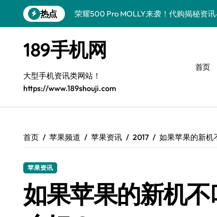
跳
热点
荣耀500 Pro MOLLY来袭！代购揭秘
转
到
荣耀WIN资讯秒达，手机管家助力代购党
内
189手机网
容
vivo S50 Pro mini来袭！小屏旗舰亮
首页
OPPO Find X9 Pro代购揭秘：亮点速
大型手机资讯类网站！
https://www.189shouji.com
手机代购揭秘：REDMI K90超全亮点配
OPPO Find X9抢先看！代购揭秘新机
华为nova15 Ultra新资讯：新功能解锁
首页
苹果频道
苹果资讯
2017
如果苹果的新机不
三星Galaxy Z Fold7来袭！折叠屏革新
苹果资讯
三星Galaxy Z Fold7来袭！代购揭秘创
如果苹果的新机不叫i
真我GT8 Pro新机速递！代购揭秘特色