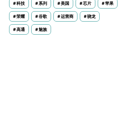
科技
系列
美国
芯片
苹果
荣耀
谷歌
运营商
骁龙
高通
魅族