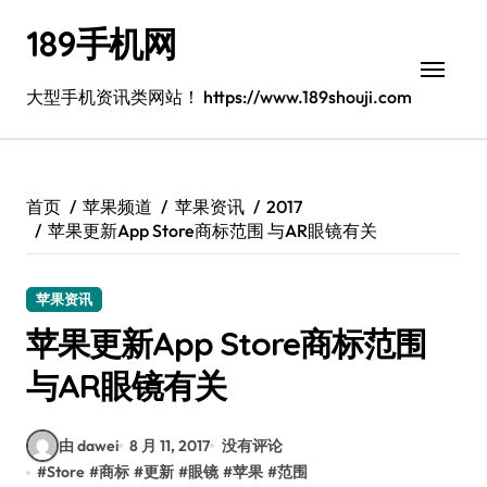
跳
189手机网
转
到
内
大型手机资讯类网站！ https://www.189shouji.com
容
首页
苹果频道
苹果资讯
2017
苹果更新App Store商标范围 与AR眼镜有关
苹果资讯
苹果更新App Store商标范围
与AR眼镜有关
由 dawei
8 月 11, 2017
没有评论
#
Store
#
商标
#
更新
#
眼镜
#
苹果
#
范围