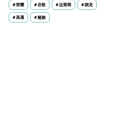
荣耀
谷歌
运营商
骁龙
高通
魅族