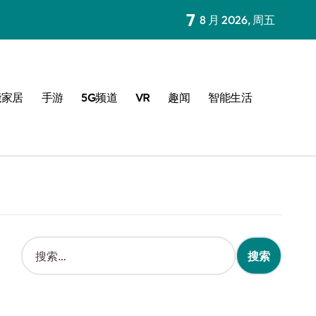
7
8 月 2026, 周五
能家居
手游
5G频道
VR
趣闻
智能生活
搜
索
：