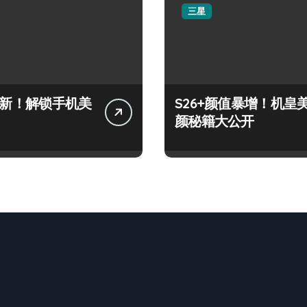
三星
+上新！解锁手机美
S26+颜值暴增！机皇
颜秘籍大公开