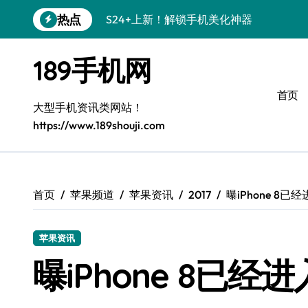
跳
热点
S24+上新！解锁手机美化神器
转
到
S26+颜值暴增！机皇美颜秘籍大公开
内
189手机网
容
A56 5G新机登场，三星风尚来了！
首页
Galaxy Z Flip6登场，折叠潮味十足！
大型手机资讯类网站！
https://www.189shouji.com
三星S26上手必学：个性化美化全攻略
S25美化秘籍：个性潮玩，炫酷一机搞定
C55 5G焕新秘籍：定制潮流就现在
首页
苹果频道
苹果资讯
2017
曝iPhone 8
Galaxy C55 5G登场，颜值巅峰来了！
苹果资讯
S25+闪亮登场，这样打扮秒变焦点！
曝iPhone 8已
S25 Ultra颜值炸裂！定制主题潮翻天