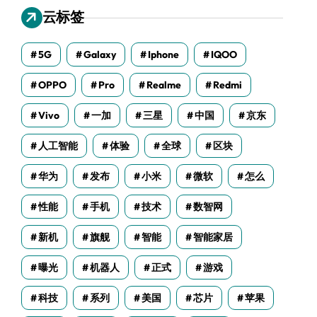
云标签
5G
Galaxy
Iphone
IQOO
OPPO
Pro
Realme
Redmi
Vivo
一加
三星
中国
京东
人工智能
体验
全球
区块
华为
发布
小米
微软
怎么
性能
手机
技术
数智网
新机
旗舰
智能
智能家居
曝光
机器人
正式
游戏
科技
系列
美国
芯片
苹果