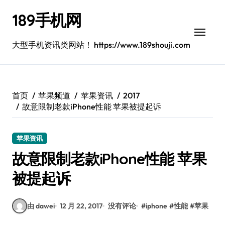
跳
189手机网
转
到
内
大型手机资讯类网站！ https://www.189shouji.com
容
首页
苹果频道
苹果资讯
2017
故意限制老款iPhone性能 苹果被提起诉
苹果资讯
故意限制老款iPhone性能 苹果
被提起诉
由 dawei
12 月 22, 2017
没有评论
#
iphone
#
性能
#
苹果