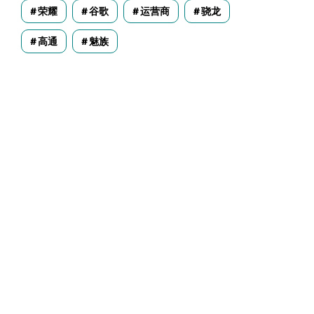
荣耀
谷歌
运营商
骁龙
高通
魅族