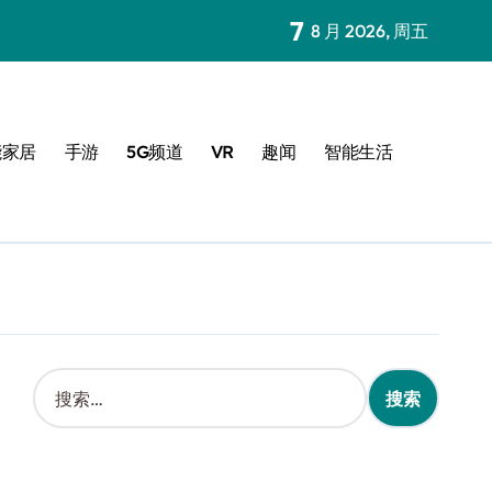
7
8 月 2026, 周五
能家居
手游
5G频道
VR
趣闻
智能生活
搜
索
：