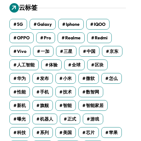
云标签
5G
Galaxy
Iphone
IQOO
OPPO
Pro
Realme
Redmi
Vivo
一加
三星
中国
京东
人工智能
体验
全球
区块
华为
发布
小米
微软
怎么
性能
手机
技术
数智网
新机
旗舰
智能
智能家居
曝光
机器人
正式
游戏
科技
系列
美国
芯片
苹果