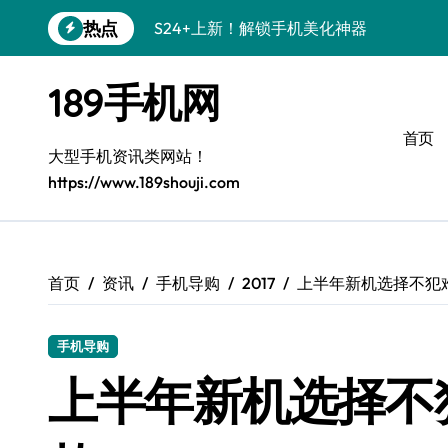
跳
热点
S24+上新！解锁手机美化神器
转
到
S26+颜值暴增！机皇美颜秘籍大公开
内
189手机网
容
A56 5G新机登场，三星风尚来了！
首页
Galaxy Z Flip6登场，折叠潮味十足！
大型手机资讯类网站！
https://www.189shouji.com
三星S26上手必学：个性化美化全攻略
S25美化秘籍：个性潮玩，炫酷一机搞定
C55 5G焕新秘籍：定制潮流就现在
首页
资讯
手机导购
2017
上半年新机选择不犯
Galaxy C55 5G登场，颜值巅峰来了！
手机导购
S25+闪亮登场，这样打扮秒变焦点！
上半年新机选择不
S25 Ultra颜值炸裂！定制主题潮翻天