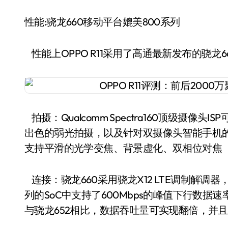
性能:骁龙660移动平台媲美800系列
性能上OPPO R11采用了高通最新发布的骁龙
拍摄：Qualcomm Spectra160顶级摄
出色的弱光拍摄，以及针对双摄像头智能手机
支持平滑的光学变焦、背景虚化、双相位对焦（
连接：骁龙660采用骁龙X12 LTE调制解调器
列的SoC中支持了600Mbps的峰值下行数据速率。骁龙6
与骁龙652相比，数据吞吐量可实现翻倍，并且