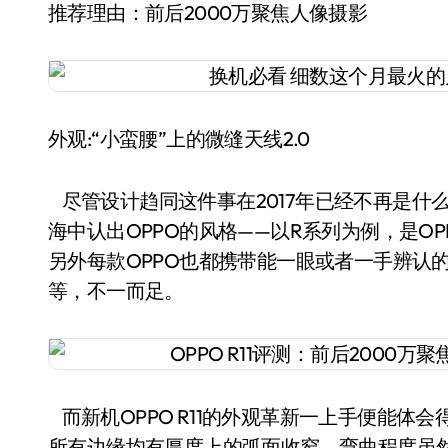
推荐理由：前后2000万聚焦人像摄影
外观:“小蛮腰”上的微缝天线2.0
尽管设计趋同这件事在2017年已经不再是什
海中认出OPPO的风格——以R系列为例，是O
另外每款OPPO也都携带能一眼或者一手辨认
等，不一而足。
而新机OPPO R11的外观革新一上手便能体
所有边缘均有厚度上的弧面收窄，弯曲程度虽然并