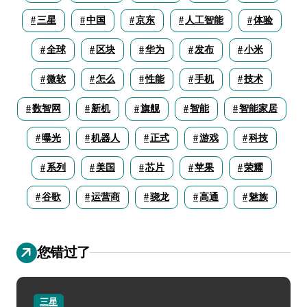
三星
中国
京东
人工智能
体验
全球
区块
华为
发布
小米
微软
怎么
性能
手机
技术
数智网
新机
旗舰
智能
智能家居
曝光
机器人
正式
游戏
科技
系列
美国
芯片
苹果
荣耀
谷歌
运营商
骁龙
高通
魅族
您错过了
三星