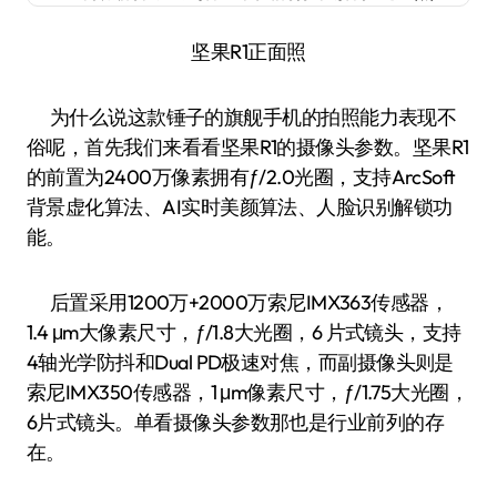
坚果R1正面照
为什么说这款锤子的旗舰手机的拍照能力表现不
俗呢，首先我们来看看坚果R1的摄像头参数。坚果R1
的前置为2400万像素拥有ƒ/2.0光圈，支持ArcSoft
背景虚化算法、AI实时美颜算法、人脸识别解锁功
能。
后置采用1200万+2000万索尼IMX363传感器，
1.4 μm大像素尺寸，ƒ/1.8大光圈，6 片式镜头，支持
4轴光学防抖和Dual PD极速对焦，而副摄像头则是
索尼IMX350传感器，1 μm像素尺寸，ƒ/1.75大光圈，
6片式镜头。单看摄像头参数那也是行业前列的存
在。