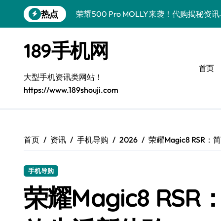
跳
热点
荣耀WIN资讯秒达，手机管家助力代购党
转
到
vivo S50 Pro mini来袭！小屏旗舰亮
内
189手机网
容
OPPO Find X9 Pro代购揭秘：亮点速
首页
手机代购揭秘：REDMI K90超全亮点配
大型手机资讯类网站！
https://www.189shouji.com
OPPO Find X9抢先看！代购揭秘新机
华为nova15 Ultra新资讯：新功能解锁
三星Galaxy Z Fold7来袭！折叠屏革新
首页
资讯
手机导购
2026
荣耀Magic8 RS
三星Galaxy Z Fold7来袭！代购揭秘创
手机导购
真我GT8 Pro新机速递！代购揭秘特色
荣耀Magic8 R