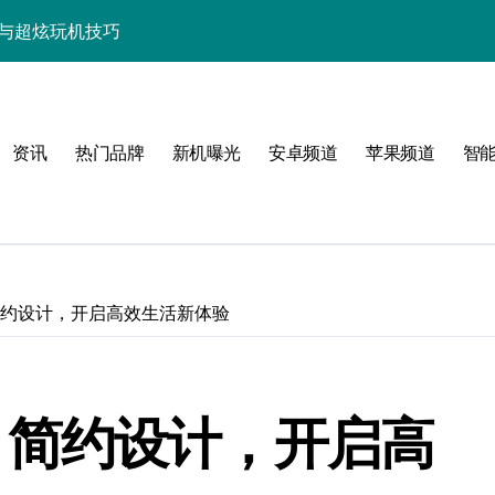
快人一步！
点，代购速递抢先知！
览+超实用技巧大放送！
资讯
热门品牌
新机曝光
安卓频道
苹果频道
智
置，一文速览！
亮点玩法全攻略
，代购优惠速来抢！
，代购抢先揭秘！
R：简约设计，开启高效生活新体验
新科技新亮点！
功能，抢先看！
SR：简约设计，开启高