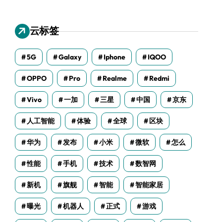
云标签
5G
Galaxy
Iphone
IQOO
OPPO
Pro
Realme
Redmi
Vivo
一加
三星
中国
京东
人工智能
体验
全球
区块
华为
发布
小米
微软
怎么
性能
手机
技术
数智网
新机
旗舰
智能
智能家居
曝光
机器人
正式
游戏