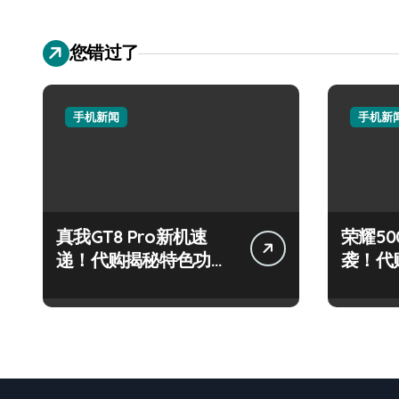
您错过了
手机新闻
手机新
真我GT8 Pro新机速
荣耀500
递！代购揭秘特色功
袭！代
能，抢先看！
炫玩机