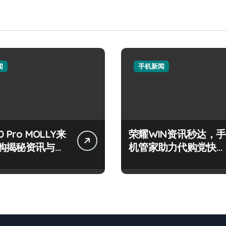
闻
手机新闻
 Pro MOLLY来
荣耀WIN资讯秒达，手
购揭秘资讯与超
机管家助力代购党快人
技巧
一步！