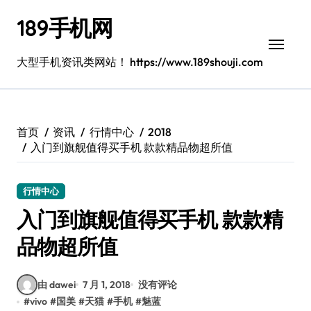
跳
189手机网
转
到
内
大型手机资讯类网站！ https://www.189shouji.com
容
首页
资讯
行情中心
2018
入门到旗舰值得买手机 款款精品物超所值
行情中心
入门到旗舰值得买手机 款款精
品物超所值
由 dawei
7 月 1, 2018
没有评论
#
vivo
#
国美
#
天猫
#
手机
#
魅蓝