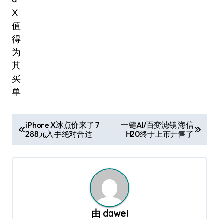
文
iPhone X冰点价来了 7
一键AI/百变滤镜 海信
288元入手绝对合适
H20终于上市开售了
章
导
航
由
dawei