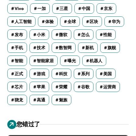
Vivo
一加
三星
中国
京东
人工智能
体验
全球
区块
华为
发布
小米
微软
怎么
性能
手机
技术
数智网
新机
旗舰
智能
智能家居
曝光
机器人
正式
游戏
科技
系列
美国
芯片
苹果
荣耀
谷歌
运营商
骁龙
高通
魅族
您错过了