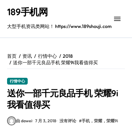
跳
189手机网
转
到
内
大型手机资讯类网站！ https://www.189shouji.com
容
首页
资讯
行情中心
2018
送你一部千元良品手机 荣耀9i我看值得买
行情中心
送你一部千元良品手机 荣耀9i
我看值得买
由 dawei
7 月 3, 2018
没有评论
#
手机，荣耀，荣耀9i