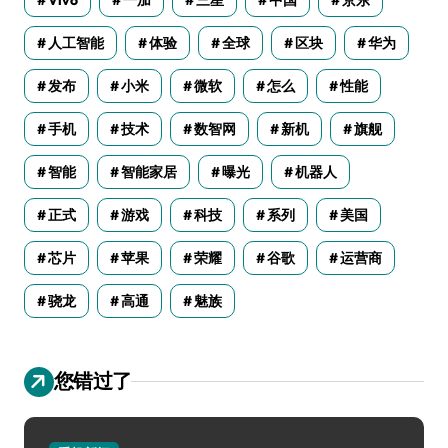
人工智能
体验
全球
区块
华为
发布
小米
微软
怎么
性能
手机
技术
数智网
新机
旗舰
智能
智能家居
曝光
机器人
正式
游戏
科技
系列
美国
芯片
苹果
荣耀
谷歌
运营商
骁龙
高通
魅族
您错过了