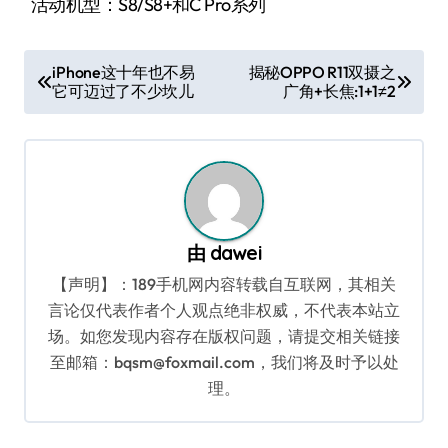
活动机型：S8/S8+和C Pro系列
文
iPhone这十年也不易
揭秘OPPO R11双摄之
它可迈过了不少坎儿
广角+长焦:1+1≠2
章
导
航
由
dawei
【声明】：189手机网内容转载自互联网，其相关
言论仅代表作者个人观点绝非权威，不代表本站立
场。如您发现内容存在版权问题，请提交相关链接
至邮箱：bqsm@foxmail.com，我们将及时予以处
理。