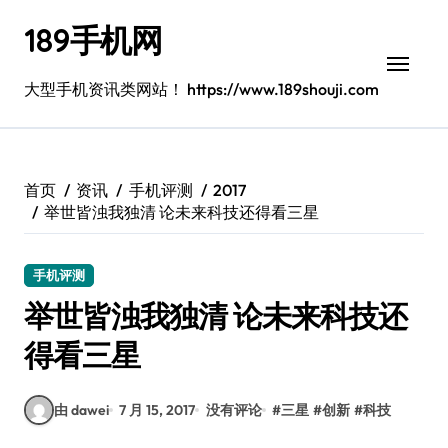
跳
189手机网
转
到
内
大型手机资讯类网站！ https://www.189shouji.com
容
首页
资讯
手机评测
2017
举世皆浊我独清 论未来科技还得看三星
手机评测
举世皆浊我独清 论未来科技还
得看三星
由 dawei
7 月 15, 2017
没有评论
#
三星
#
创新
#
科技