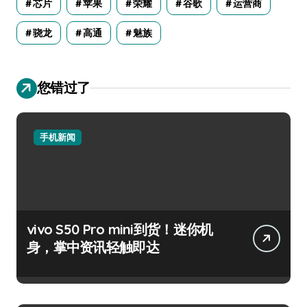
芯片
苹果
荣耀
谷歌
运营商
骁龙
高通
魅族
您错过了
手机新闻
vivo S50 Pro mini到货！迷你机
身，掌中资讯轻触即达