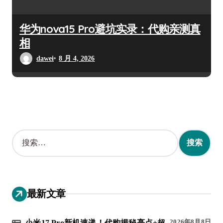
华为nova15 Pro避坑实录：代购亲测真
相
dawei
8 月 4, 2026
搜
索
：
最新文章
2026年8月8日
小米17 Pro新机速递！代购揭秘亮点+超