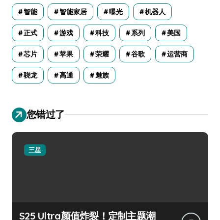
智能
智能家居
曝光
机器人
正式
游戏
科技
系列
美国
芯片
苹果
荣耀
谷歌
运营商
骁龙
高通
魅族
您错过了
三星
S25 Ultra颜值炸裂！定制主题潮