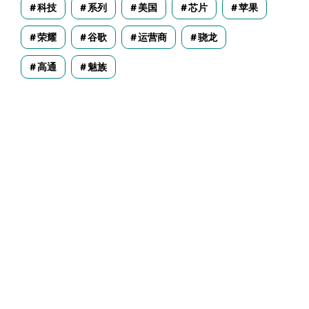
科技
系列
美国
芯片
苹果
荣耀
谷歌
运营商
骁龙
高通
魅族