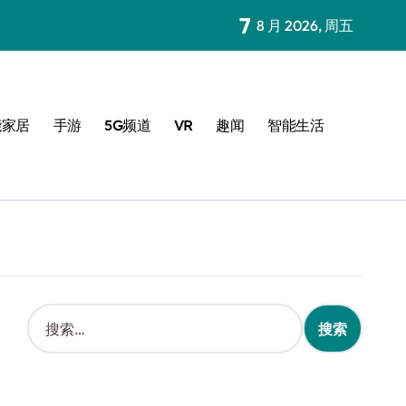
7
8 月 2026, 周五
能家居
手游
5G频道
VR
趣闻
智能生活
搜
索
：