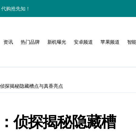
秘，代购抢先知！
购带你高效玩机！
技新亮点速围观
家揭秘折叠新惊喜
资讯
热门品牌
新机曝光
安卓频道
苹果频道
智
评测：侦探揭秘隐藏槽点与真香亮点
掌中资讯轻触即达
度评测：侦探揭秘隐藏槽