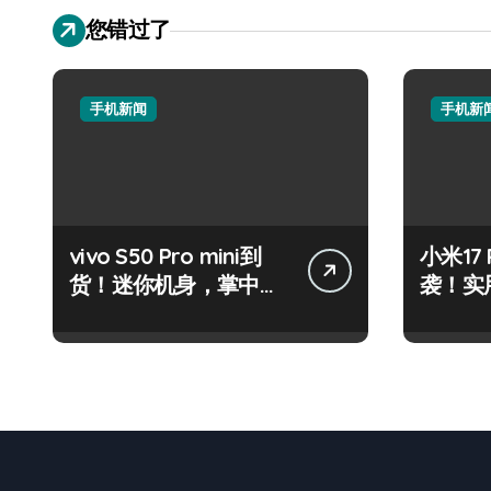
您错过了
手机新闻
手机新
vivo S50 Pro mini到
小米17
货！迷你机身，掌中资
袭！实
讯轻触即达
代购抢