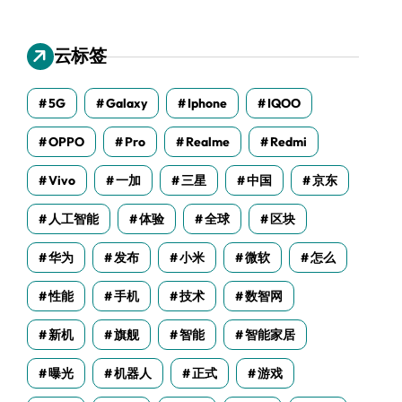
云标签
5G
Galaxy
Iphone
IQOO
OPPO
Pro
Realme
Redmi
Vivo
一加
三星
中国
京东
人工智能
体验
全球
区块
华为
发布
小米
微软
怎么
性能
手机
技术
数智网
新机
旗舰
智能
智能家居
曝光
机器人
正式
游戏