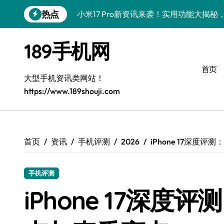
小米17 Pro新资讯来袭！实用功能大揭
跳
热点
转
vivo S50新功能大揭秘！限时优惠，代
到
内
三星Galaxy S26来袭！代购揭秘创新科
189手机网
容
三星Galaxy Z Fold7抢先剧透！手机管
首页
大型手机资讯类网站！
S25 Ultra颜值炸裂！定制主题潮翻天
https://www.189shouji.com
S24+上新！解锁手机美化神器
S26+颜值暴增！机皇美颜秘籍大公开
A56 5G新机登场，三星风尚来了！
首页
资讯
手机评测
2026
iPhone 17深度
Galaxy Z Flip6登场，折叠潮味十足！
手机评测
vivo S50 Pro mini到货！迷你机身，
iPhone 17深