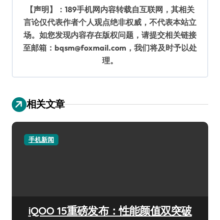
【声明】：189手机网内容转载自互联网，其相关
言论仅代表作者个人观点绝非权威，不代表本站立
场。如您发现内容存在版权问题，请提交相关链接
至邮箱：bqsm@foxmail.com，我们将及时予以处
理。
相关文章
手机新闻
iQOO 15重磅发布：性能颜值双突破