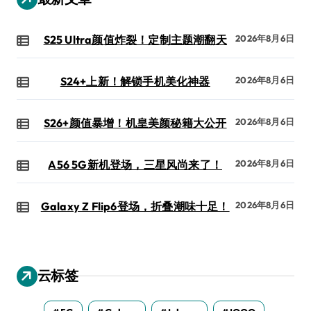
S25 Ultra颜值炸裂！定制主题潮翻天
2026年8月6日
S24+上新！解锁手机美化神器
2026年8月6日
S26+颜值暴增！机皇美颜秘籍大公开
2026年8月6日
A56 5G新机登场，三星风尚来了！
2026年8月6日
Galaxy Z Flip6登场，折叠潮味十足！
2026年8月6日
云标签