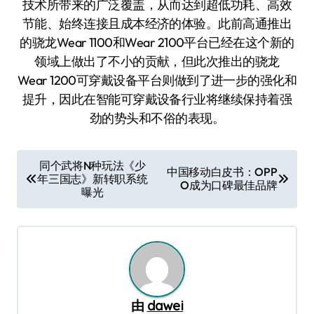
技术所带来的广泛覆盖，从而达到超低功耗、高效
节能、始终连接且成本经济的体验。此前高通推出
的骁龙Wear 1100和Wear 2100平台已经在这个新的
领域上做出了不小的贡献，但此次推出的骁龙
Wear 1200可穿戴设备平台则做到了进一步的强化和
提升，因此在智能可穿戴设备行业将继续保持着强
劲的势头和不俗的表现。
文
同个武将N种玩法《少
中国移动白皮书：OPP
年三国志》新转职系统
章
O成为口碑最佳品牌
曝光
导
航
由
dawei