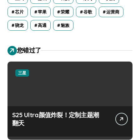
芯片
苹果
荣耀
谷歌
运营商
骁龙
高通
魅族
您错过了
三星
S25 Ultra颜值炸裂！定制主题潮
翻天