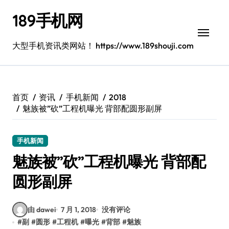
跳
189手机网
转
到
内
大型手机资讯类网站！ https://www.189shouji.com
容
首页
资讯
手机新闻
2018
魅族被”砍”工程机曝光 背部配圆形副屏
手机新闻
魅族被”砍”工程机曝光 背部配
圆形副屏
由 dawei
7 月 1, 2018
没有评论
#
副
#
圆形
#
工程机
#
曝光
#
背部
#
魅族